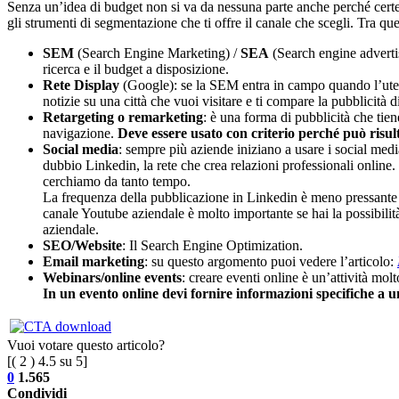
Senza un’idea di budget non si va da nessuna parte anche perché certe 
gli strumenti di segmentazione che ti offre il canale che scegli. Tra ques
SEM
(Search Engine Marketing) /
SEA
(Search engine advertis
ricerca e il budget a disposizione.
Rete Display
(Google): se la SEM entra in campo quando l’utent
notizie su una città che vuoi visitare e ti compare la pubblicità d
Retargeting o remarketing
: è una forma di pubblicità che tien
navigazione.
Deve essere usato con criterio perché può risul
Social media
: sempre più aziende iniziano a usare i social medi
dubbio Linkedin, la rete che crea relazioni professionali online. 
cerchiamo da tanto tempo.
La frequenza della pubblicazione in Linkedin è meno pressante r
canale Youtube aziendale è molto importante se hai la possibilità 
aziendale.
SEO/Website
: Il Search Engine Optimization.
Email marketing
: su questo argomento puoi vedere l’articolo:
Webinars/online events
: creare eventi online è un’attività mo
In un evento online devi fornire informazioni specifiche a 
Vuoi votare questo articolo?
[(
2
)
4.5
su 5]
0
1.565
Condividi