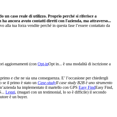
un caso reale di utilizzo. Proprio perché si riferisce a
n ha ancora avuto contatti diretti con l'azienda, ma attraverso...
o alla tua forza vendite perché in questa fase l’essere contattato da
riori aggiornamenti (con
Opt-in
Opt in... è una modalità di iscrizione a
 primo e che ne sia una conseguenza. E’ l’occasione per chiedergli
 se il primo è stato un
Case-study
Il case study B2B è uno strumento
n’azienda ha implementato il martello con GPS
Easy Find
Easy Find,
S...
Leggi
, (magari con un testimonial, lo so è difficile) il secondo
cutore è un buyer.