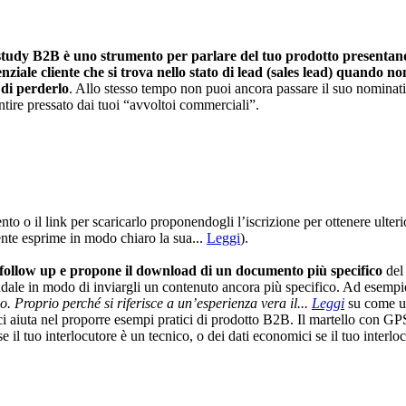
 study B2B è uno strumento per parlare del tuo prodotto presentando 
nziale cliente che si trova nello stato di lead (sales lead) quando no
 di perderlo
. Allo stesso tempo non puoi ancora passare il suo nominativ
ntire pressato dai tuoi “avvoltoi commerciali”.
nto o il link per scaricarlo proponendogli l’iscrizione per ottenere ulte
ente esprime in modo chiaro la sua...
Leggi
).
 follow up e propone il download di un documento più specifico
del
dale in modo di inviargli un contenuto ancora più specifico. Ad esempio
o. Proprio perché si riferisce a un’esperienza vera il...
Leggi
su come u
i aiuta nel proporre esempi pratici di prodotto B2B. Il martello con GP
 il tuo interlocutore è un tecnico, o dei dati economici se il tuo interlo