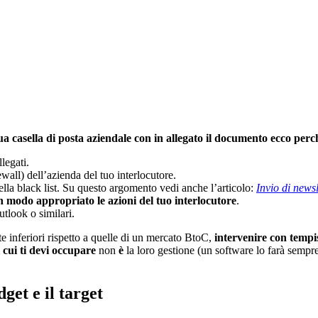
ua casella di posta aziendale con in allegato il documento
ecco perc
legati.
wall) dell’azienda del tuo interlocutore.
ella black list. Su questo argomento vedi anche l’articolo:
Invio di newsl
n modo appropriato le azioni
del tuo interlocutore
.
tlook o similari.
e inferiori rispetto a quelle di un mercato BtoC,
intervenire con temp
 cui ti devi occupare
non
è
la loro gestione (un software lo farà sempr
dget e il target