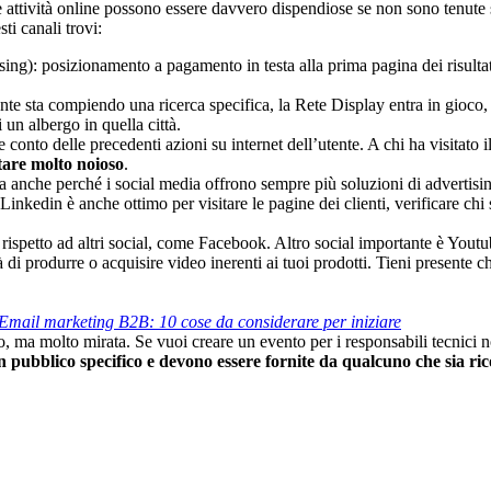
attività online possono essere davvero dispendiose se non sono tenute so
ti canali trovi:
ing): posizionamento a pagamento in testa alla prima pagina dei risultati
e sta compiendo una ricerca specifica, la Rete Display entra in gioco, p
i un albergo in quella città.
e conto delle precedenti azioni su internet dell’utente. A chi ha visitato 
tare molto noioso
.
a anche perché i social media offrono sempre più soluzioni di advertising
Linkedin è anche ottimo per visitare le pagine dei clienti, verificare chi
ispetto ad altri social, come Facebook. Altro social importante è Youtub
di produrre o acquisire video inerenti ai tuoi prodotti. Tieni presente ch
Email marketing B2B: 10 cose da considerare per iniziare
lto, ma molto mirata. Se vuoi creare un evento per i responsabili tecnici
un pubblico specifico e devono essere fornite da qualcuno che sia ri