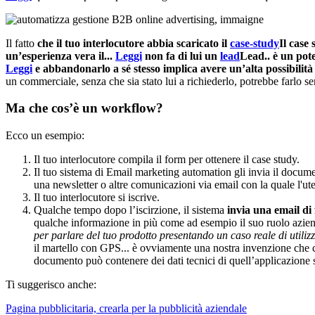
Il fatto
che il tuo interlocutore abbia scaricato il
case-study
Il case
un’esperienza vera il...
Leggi
non fa di lui un
lead
Lead.. è un pote
Leggi
e abbandonarlo a sé stesso implica avere un’alta possibilità
un commerciale, senza che sia stato lui a richiederlo, potrebbe farlo se
Ma che cos’è un workflow?
Ecco un esempio:
Il tuo interlocutore compila il form per ottenere il case study.
Il tuo sistema di Email marketing automation gli invia il docume
una newsletter o altre comunicazioni via email con la quale l'ut
Il tuo interlocutore si iscrive.
Qualche tempo dopo l’iscirzione, il sistema
invia una email di
qualche informazione in più come ad esempio il suo ruolo azien
per parlare del tuo prodotto presentando un caso reale di utilizz
il martello con GPS... è ovviamente una nostra invenzione che c
documento può contenere dei dati tecnici di quell’applicazione se
Ti suggerisco anche:
Pagina pubblicitaria, crearla per la pubblicità aziendale