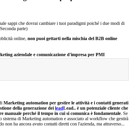
ionale sappi che dovrai cambiare i tuoi paradigmi poiché i due modi di
 (Seconda parte)
blicità online,
non puoi gettarti nella mischia del B2B online
di
Marketing automation per gestire le attività e i contatti generati
estione della generazione dei
lead
Lead.. è un potenziale cliente che
e manuale perché il tempo in cui si comunica è fondamentale
. Se
 tuo sistema di Marketing automation e associato al workflow che gestirà
ndo non ha ancora avuto contatti diretti con l'azienda, ma attraverso...