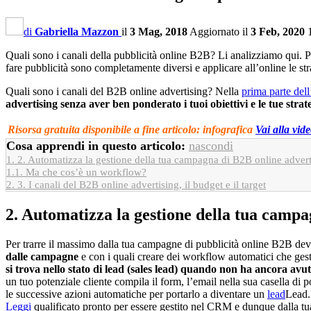
di
Gabriella Mazzon
il
3 Mag, 2018
Aggiornato il
3 Feb, 2020
Quali sono i canali della pubblicità online B2B? Li analizziamo qui. Pe
fare pubblicità sono completamente diversi e applicare all’online le str
Quali sono i canali del B2B online advertising? Nella
prima parte dell
advertising senza aver ben ponderato i tuoi obiettivi e le tue strat
Risorsa gratuita disponibile a fine articolo: infografica
Vai alla vid
Cosa apprendi in questo articolo:
nascondi
1.
2. Automatizza la gestione della tua campagna di B2B online advert
1.1.
Ma che cos’è un workflow?
2.
3. I canali del B2B online advertising, il budget e il target
2. Automatizza la gestione della tua campa
Per trarre il massimo dalla tua campagne di pubblicità online B2B devi 
dalle campagne
e con i quali creare dei workflow automatici che gest
si trova nello stato di lead (sales lead) quando non ha ancora avut
un tuo potenziale cliente compila il form, l’email nella sua casella di
le successive azioni automatiche per portarlo a diventare un
lead
Lead..
Leggi
qualificato pronto per essere gestito nel CRM e dunque dalla tu