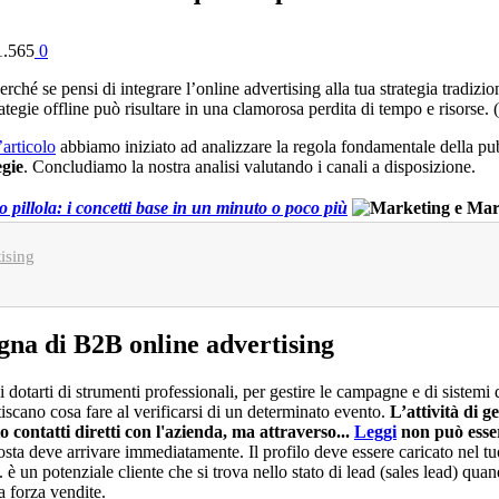
1.565
0
rché se pensi di integrare l’online advertising alla tua strategia tradiz
ategie offline può risultare in una clamorosa perdita di tempo e risorse.
’articolo
abbiamo iniziato ad analizzare la regola fondamentale della pub
egie
. Concludiamo la nostra analisi valutando i canali a disposizione.
eo pillola: i concetti base in un minuto o poco più
ising
gna di B2B online advertising
dotarti di strumenti professionali, per gestire le campagne e di sistemi 
iscano cosa fare al verificarsi di un determinato evento.
L’attività di g
o contatti diretti con l'azienda, ma attraverso...
Leggi
non può esser
 posta deve arrivare immediatamente. Il profilo deve essere caricato nel
 è un potenziale cliente che si trova nello stato di lead (sales lead) qua
a forza vendite.