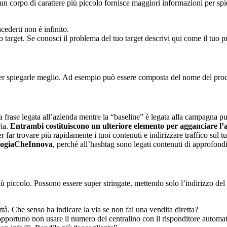
n un corpo di carattere più piccolo fornisce maggiori informazioni per spi
cederti non è infinito.
tuo target. Se conosci il problema del tuo target descrivi qui come il tuo p
per spiegarle meglio. Ad esempio può essere composta del nome del prod
 frase legata all’azienda mentre la “baseline” è legata alla campagna pu
ria.
Entrambi costituiscono un ulteriore elemento per agganciare l’a
r far trovare più rapidamente i tuoi contenuti e indirizzare traffico su
logiaCheInnova
, perché all’hashtag sono legati contenuti di approfondi
ù piccolo. Possono essere super stringate, mettendo solo l’indirizzo del 
città. Che senso ha indicare la via se non fai una vendita diretta?
 opportuno non usare il numero del centralino con il risponditore automat