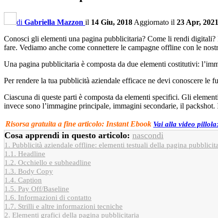
di
Gabriella Mazzon
il
14 Giu, 2018
Aggiornato il
23 Apr, 202
Conosci gli elementi una pagina pubblicitaria? Come li rendi digitali? 
fare. Vediamo anche come connettere le campagne offline con le nostr
Una pagina pubblicitaria è composta da due elementi costitutivi: l’imm
Per rendere la tua pubblicità aziendale efficace ne devi conoscere le 
Ciascuna di queste parti è composta da elementi specifici. Gli elementi
invece sono l’immagine principale, immagini secondarie, il packshot. 
Risorsa gratuita a fine articolo: Instant Ebook
Vai alla video pillol
Cosa apprendi in questo articolo:
nascondi
1.
Pubblicità aziendale offline: elementi testuali della pagina pubblicit
1.1.
Headline
1.2.
Occhiello e subheadline
1.3.
Body Copy
1.4.
Caption
1.5.
Pay Off/Baseline
1.6.
Informazioni di contatto
1.7.
Strilli e altre informazioni tecniche
2.
Elementi grafici della pagina pubblicitaria