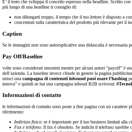
E’ il testo che sviluppa il concetto espresso nella headline. Scritto co
più lungo di una headline ti consiglio di:
non dilungarti troppo, il tempo che il tuo lettore è disposto a con
concentrati sulla caratteristica del prodotto più rilevante per il 
Caption
Se le immagini non sono autoesplicative una didascalia è necessaria 
Pay Off/Baseline
volte sono considerati sinonimi mentre per alcuni autori “payoff” è una
dell’azienda. La baseline invece chiude in genere la pagina pubblicita
unisci una
campagna di contenuti inbound puoi usare l’hashtag
pe
innova” e quindi se hai una campagna inboud B2B scriverai:
#Tecno
Informazioni di contatto
le informazioni di contatto sono poste a fine pagina con un carattere pi
riferimento:
Indirizzo fisico
: se è importante per il tuo business limitati alla 
Fax e telefono:
Il fax è obsoleto. Se indichi il telefono sarebbe