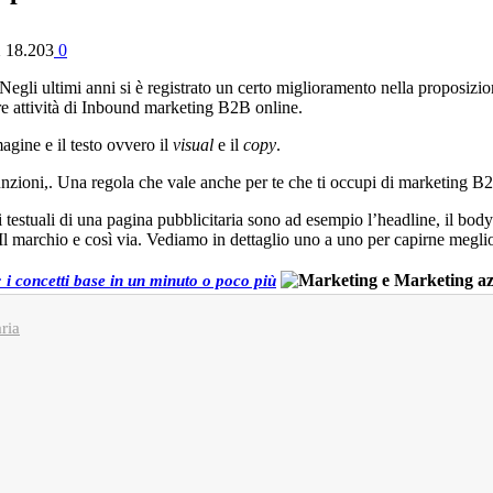
1
18.203
0
Negli ultimi anni si è registrato un certo miglioramento nella proposizio
e attività di Inbound marketing B2B online.
agine e il testo ovvero il
visual
e il
copy
.
funzioni,. Una regola che vale anche per te che ti occupi di marketing B
 testuali di una pagina pubblicitaria sono ad esempio l’headline, il body
Il marchio e così via. Vediamo in dettaglio uno a uno per capirne megli
a: i concetti base in un minuto o poco più
aria