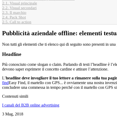
2.1.
Visual principale
2.2.
Visual secondari
2.3.
Il marchio
2.4.
Pack Shot
2.5.
Call to action
Pubblicità aziendale offline: elementi testu
Non tutti gli elementi che ti elenco qui di seguito sono presenti in una
Headline
Più conosciuto come slogan o claim. Parlando di testi l’headline è l’ele
devono saper esprimere il concetto cardine e attirare l’attenzione.
L’
headline deve invogliare il tuo lettore a rimanere sulla tua pagi
find
Easy Find, il martello con GPS... è ovviamente una nostra invenzi
concludere una commessa in tempo perché con il martello con GPS si r
Contenuti simili
I canali del B2B online advertising
3 Mag, 2018