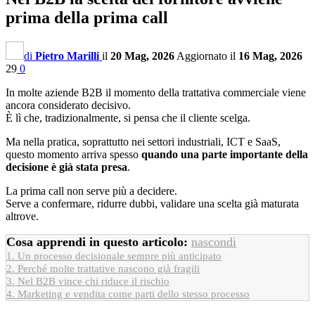
prima della prima call
di
Pietro Marilli
il
20 Mag, 2026
Aggiornato il
16 Mag, 2026
29
0
In molte aziende B2B il momento della trattativa commerciale viene
ancora considerato decisivo.
È lì che, tradizionalmente, si pensa che il cliente scelga.
Ma nella pratica, soprattutto nei settori industriali, ICT e SaaS,
questo momento arriva spesso
quando una parte importante della
decisione è già stata presa
.
La prima call non serve più a decidere.
Serve a confermare, ridurre dubbi, validare una scelta già maturata
altrove.
Cosa apprendi in questo articolo:
nascondi
1.
Un processo decisionale sempre più anticipato
2.
Perché molte trattative nascono già fragili
3.
Nel B2B vince chi riduce il rischio
4.
Marketing e vendita come parti dello stesso processo