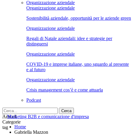
Organizzazione aziendale
Organizzazione aziendale
Sostenibilità aziendale, opportunità per le aziende green
Organizzazione aziendale
Regali di Natale aziendali: idee e strategie per
distinguersi
Organizzazione aziendale
COVID-19 e imprese italiane, uno sguardo al presente
e al futuro
Organizzazione aziendale
Crisis management cos’è e come attuarla
Podcast
Articoli
Categorie
Home
tag
Gabriella Mazzon