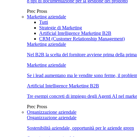
8 tipi di documentazione per la gestione del prodotto
Prec
Pross
Marketing aziendale
Tutti
Strategie di Marketing
Artificial Intelligence Marketing B2B
CRM (Customer Relationship Management)
Marketing aziendale
Nel B2B la scelta del fornitore avviene prima della prima
Marketing aziendale
Se i lead aumentano ma le vendite sono ferme, il proble
Artificial Intelligence Marketing B2B
Tre esempi concreti di impiego degli Agenti AI nel mar
Prec
Pross
Organizzazione aziendale
Organizzazione aziendale
Sostenibilità aziendale, opportunità per le aziende green