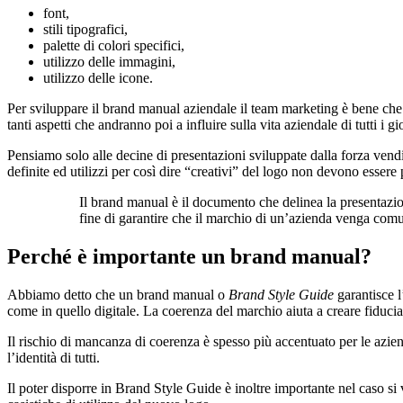
font,
stili tipografici,
palette di colori specifici,
utilizzo delle immagini,
utilizzo delle icone.
Per sviluppare il brand manual aziendale il team marketing è bene che s
tanti aspetti che andranno poi a influire sulla vita aziendale di tutti i gi
Pensiamo solo alle decine di presentazioni sviluppate dalla forza vendi
definite ed utilizzi per così dire “creativi” del logo non devono essere p
Il brand manual è il documento che delinea la presentazione
fine di garantire che il marchio di un’azienda venga comun
Perché è importante un brand manual?
Abbiamo detto che un brand manual o
B
rand
S
tyle Guide
garantisce 
come in quello digitale. La coerenza del marchio aiuta a creare fiducia 
Il rischio di mancanza di coerenza è spesso più accentuato per le azien
l’identità di tutti.
Il poter disporre in Brand Style Guide è inoltre importante nel caso si