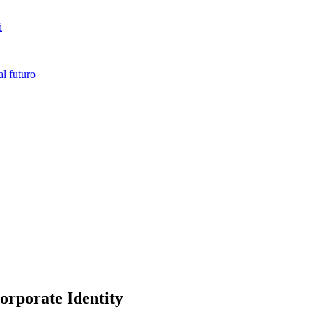
i
l futuro
orporate Identity