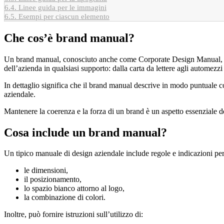
6.4.
Linee guida per le immagini
6.5.
Esempi per ciascun elemento
Che cos’è brand manual?
Un brand manual, conosciuto anche come Corporate Design Manual, brand
dell’azienda in qualsiasi supporto: dalla carta da lettere agli automezzi
In dettaglio significa che il brand manual descrive in modo puntuale come
aziendale.
Mantenere la coerenza e la forza di un brand è un aspetto essenziale de
Cosa include un brand manual?
Un tipico manuale di design aziendale include regole e indicazioni per
le dimensioni,
il posizionamento,
lo spazio bianco attorno al logo,
la combinazione di colori.
Inoltre, può fornire istruzioni sull’utilizzo di: