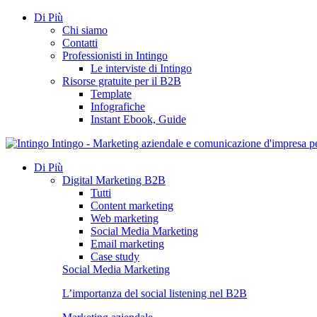
Di Più
Chi siamo
Contatti
Professionisti in Intingo
Le interviste di Intingo
Risorse gratuite per il B2B
Template
Infografiche
Instant Ebook, Guide
Intingo - Marketing aziendale e comunicazione d'impresa 
Di Più
Digital Marketing B2B
Tutti
Content marketing
Web marketing
Social Media Marketing
Email marketing
Case study
Social Media Marketing
L’importanza del social listening nel B2B