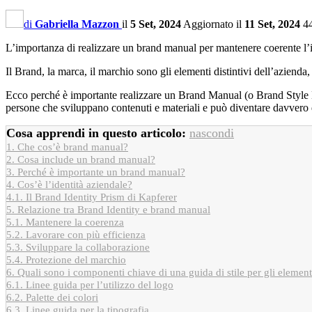
di
Gabriella Mazzon
il
5 Set, 2024
Aggiornato il
11 Set, 2024
4
L’importanza di realizzare un brand manual per mantenere coerente l’i
Il Brand, la marca, il marchio sono gli elementi distintivi dell’azienda,
Ecco perché è importante realizzare un Brand Manual (o Brand Style M
persone che sviluppano contenuti e materiali e può diventare davvero 
Cosa apprendi in questo articolo:
nascondi
1.
Che cos’è brand manual?
2.
Cosa include un brand manual?
3.
Perché è importante un brand manual?
4.
Cos’è l’identità aziendale?
4.1.
Il Brand Identity Prism di Kapferer
5.
Relazione tra Brand Identity e brand manual
5.1.
Mantenere la coerenza
5.2.
Lavorare con più efficienza
5.3.
Sviluppare la collaborazione
5.4.
Protezione del marchio
6.
Quali sono i componenti chiave di una guida di stile per gli elementi
6.1.
Linee guida per l’utilizzo del logo
6.2.
Palette dei colori
6.3.
Linee guida per la tipografia