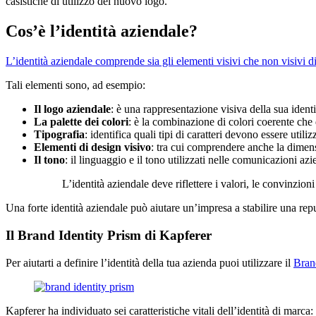
casistiche di utilizzo del nuovo logo.
Cos’è l’identità aziendale?
L’identità aziendale comprende sia gli elementi visivi che non visivi d
Tali elementi sono, ad esempio:
Il logo aziendale
: è una rappresentazione visiva della sua ident
La palette dei colori
: è la combinazione di colori coerente che 
Tipografia
: identifica quali tipi di caratteri devono essere utilizz
Elementi di design visivo
: tra cui comprendere anche la dimens
Il tono
: il linguaggio e il tono utilizzati nelle comunicazioni az
L’identità aziendale deve riflettere i valori, le convinzion
Una forte identità aziendale può aiutare un’impresa a stabilire una reputa
Il Brand Identity Prism di Kapferer
Per aiutarti a definire l’identità della tua azienda puoi utilizzare il
Brand
Kapferer ha individuato sei caratteristiche vitali dell’identità di marca: