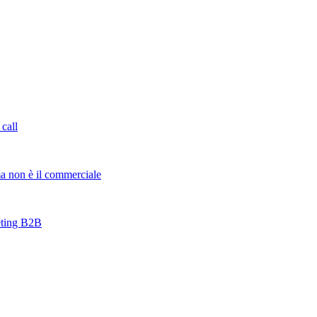
 call
ma non è il commerciale
keting B2B