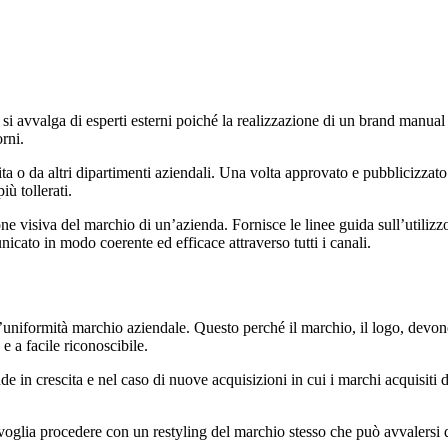
i avvalga di esperti esterni poiché la realizzazione di un brand manual 
orni.
ta o da altri dipartimenti aziendali. Una volta approvato e pubblicizzato 
iù tollerati.
 visiva del marchio di un’azienda. Fornisce le linee guida sull’utilizzo di
icato in modo coerente ed efficace attraverso tutti i canali.
l’uniformità marchio aziendale. Questo perché il marchio, il logo, devono
e a facile riconoscibile.
de in crescita e nel caso di nuove acquisizioni in cui i marchi acquisiti
 voglia procedere con un restyling del marchio stesso che può avvalersi 