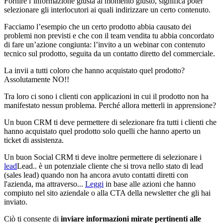
Fornire l’informazione giusta al momento giusto, significa poter
selezionare gli interlocutori ai quali indirizzare un certo contenuto.
Facciamo l’esempio che un certo prodotto abbia causato dei
problemi non previsti e che con il team vendita tu abbia concordato
di fare un’azione congiunta: l’invito a un webinar con contenuto
tecnico sul prodotto, seguita da un contatto diretto del commerciale.
La invii a tutti coloro che hanno acquistato quel prodotto?
Assolutamente NO!!
Tra loro ci sono i clienti con applicazioni in cui il prodotto non ha
manifestato nessun problema. Perché allora metterli in apprensione?
Un buon CRM ti deve permettere di selezionare fra tutti i clienti che
hanno acquistato quel prodotto solo quelli che hanno aperto un
ticket di assistenza.
Un buon Social CRM ti deve inoltre permettere di selezionare i
lead
Lead.. è un potenziale cliente che si trova nello stato di lead
(sales lead) quando non ha ancora avuto contatti diretti con
l'azienda, ma attraverso...
Leggi
in base alle azioni che hanno
compiuto nel sito aziendale o alla CTA della newsletter che gli hai
inviato.
Ciò ti consente di
inviare informazioni mirate pertinenti alle