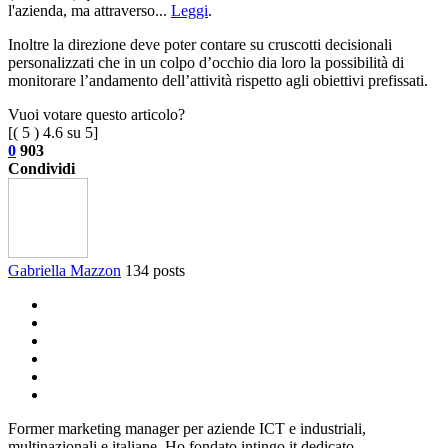
l'azienda, ma attraverso...
Leggi
.
Inoltre la direzione deve poter contare su cruscotti decisionali
personalizzati che in un colpo d’occhio dia loro la possibilità di
monitorare l’andamento dell’attività rispetto agli obiettivi prefissati.
Vuoi votare questo articolo?
[(
5
)
4.6
su 5]
0
903
Condividi
Gabriella Mazzon
134 posts
Former marketing manager per aziende ICT e industriali,
multinazionali e italiane. Ho fondato intingo.it dedicato