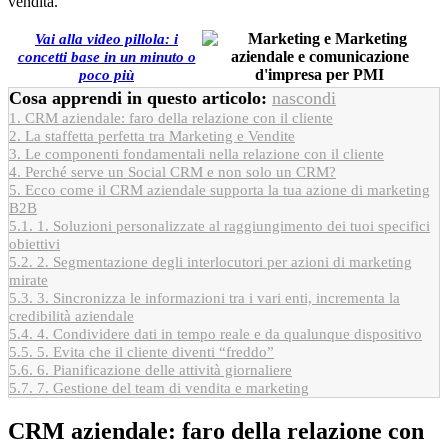
vendita.
Vai alla video pillola: i
concetti base in un minuto o
poco più
Cosa apprendi in questo articolo:
nascondi
1.
CRM aziendale: faro della relazione con il cliente
2.
La staffetta perfetta tra Marketing e Vendite
3.
Le componenti fondamentali nella relazione con il cliente
4.
Perché serve un Social CRM e non solo un CRM?
5.
Ecco come il CRM aziendale supporta la tua azione di marketing
B2B
5.1.
1. Soluzioni personalizzate al raggiungimento dei tuoi specifici
obiettivi
5.2.
2. Segmentazione degli interlocutori per azioni di marketing
mirate
5.3.
3. Sincronizza le informazioni tra i vari enti, incrementa la
credibilità aziendale
5.4.
4. Condividere dati in tempo reale e da qualunque dispositivo
5.5.
5. Evita che il cliente diventi “freddo”
5.6.
6. Pianificazione delle attività giornaliere
5.7.
7. Gestione del team di vendita e marketing
CRM aziendale: faro della relazione con