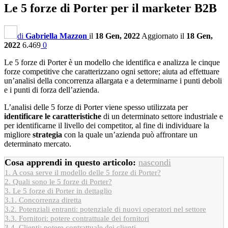
Le 5 forze di Porter per il marketer B2B
di
Gabriella Mazzon
il
18 Gen, 2022
Aggiornato il
18 Gen,
2022
6.469
0
Le 5 forze di Porter è un modello che identifica e analizza le cinque
forze competitive che caratterizzano ogni settore; aiuta ad effettuare
un’analisi della concorrenza allargata e a determinarne i punti deboli
e i punti di forza dell’azienda.
L’analisi delle 5 forze di Porter viene spesso utilizzata per
identificare l
e caratteristiche
di un determinato settore industriale e
per identificarne il livello dei competitor, al fine di individuare la
migliore
strategia
con la quale un’azienda può affrontare un
determinato mercato.
Cosa apprendi in questo articolo:
nascondi
1.
A cosa serve il modello delle 5 forze di Porter?
2.
Quali sono le 5 forze di Porter?
3.
Le 5 forze di Porter in dettaglio
3.1.
Concorrenza diretta
3.2.
Potenziali entranti: potenziale di nuovi operatori nel settore
3.3.
Fornitori: potere contrattuale dei fornitori
3.4.
Clienti: potere contrattuale dei clienti