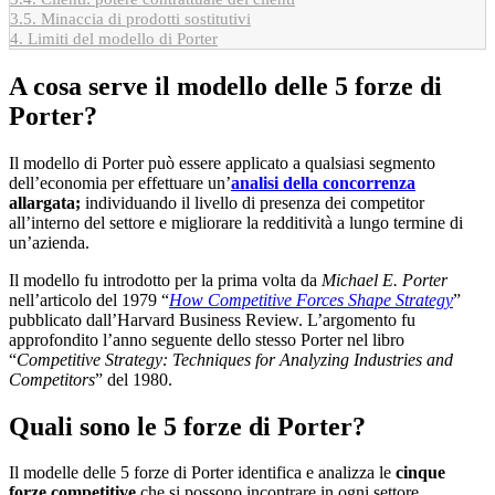
3.5.
Minaccia di prodotti sostitutivi
4.
Limiti del modello di Porter
A cosa serve il modello delle 5 forze di
Porter?
Il modello di Porter può essere applicato a qualsiasi segmento
dell’economia per effettuare un’
analisi della concorrenza
allargata;
individuando il livello di presenza dei competitor
all’interno del settore e migliorare la redditività a lungo termine di
un’azienda.
Il modello fu introdotto per la prima volta da
Michael E. Porter
nell’articolo del 1979 “
How Competitive Forces Shape Strategy
”
pubblicato dall’Harvard Business Review. L’argomento fu
approfondito l’anno seguente dello stesso Porter nel libro
“
Competitive Strategy: Techniques for Analyzing Industries and
Competitors
” del 1980.
Quali sono le 5 forze di Porter?
Il modelle delle 5 forze di Porter identifica e analizza le
cinque
forze competitive
che si possono incontrare in ogni settore