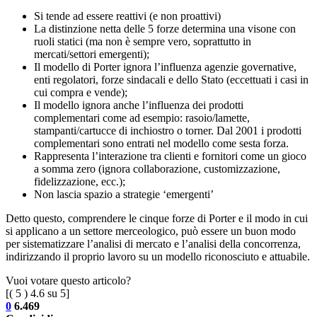
Si tende ad essere reattivi (e non proattivi)
La distinzione netta delle 5 forze determina una visone con
ruoli statici (ma non è sempre vero, soprattutto in
mercati/settori emergenti);
Il modello di Porter ignora l’influenza agenzie governative,
enti regolatori, forze sindacali e dello Stato (eccettuati i casi in
cui compra e vende);
Il modello ignora anche l’influenza dei prodotti
complementari come ad esempio: rasoio/lamette,
stampanti/cartucce di inchiostro o torner. Dal 2001 i prodotti
complementari sono entrati nel modello come sesta forza.
Rappresenta l’interazione tra clienti e fornitori come un gioco
a somma zero (ignora collaborazione, customizzazione,
fidelizzazione, ecc.);
Non lascia spazio a strategie ‘emergenti’
Detto questo, comprendere le cinque forze di Porter e il modo in cui
si applicano a un settore merceologico, può essere un buon modo
per sistematizzare l’analisi di mercato e l’analisi della concorrenza,
indirizzando il proprio lavoro su un modello riconosciuto e attuabile.
Vuoi votare questo articolo?
[(
5
)
4.6
su 5]
0
6.469