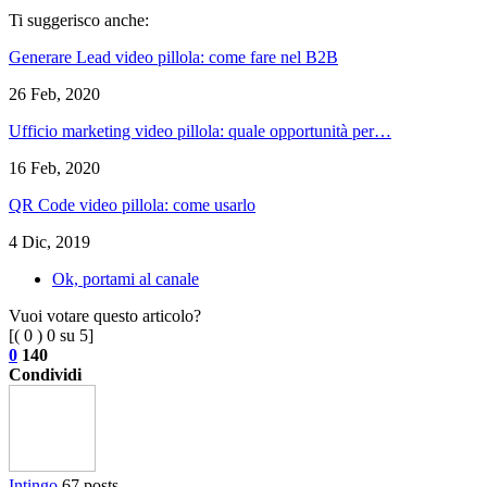
Ti suggerisco anche:
Generare Lead video pillola: come fare nel B2B
26 Feb, 2020
Ufficio marketing video pillola: quale opportunità per…
16 Feb, 2020
QR Code video pillola: come usarlo
4 Dic, 2019
Ok, portami al canale
Vuoi votare questo articolo?
[(
0
)
0
su 5]
0
140
Condividi
Intingo
67 posts