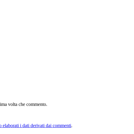
ssima volta che commento.
elaborati i dati derivati dai commenti
.