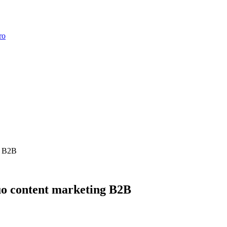
ro
ng B2B
 tuo content marketing B2B