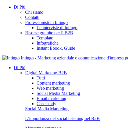
Di Più
Chi siamo
Contatti
Professionisti in Intingo
Le interviste di Intingo
Risorse gratuite per il B2B
Template
Infografiche
Instant Ebook, Guide
Intingo - Marketing aziendale e comunicazione d'impresa 
Di Più
Digital Marketing B2B
Tutti
Content marketing
Web marketing
Social Media Marketing
Email marketing
Case study
Social Media Marketing
L’importanza del social listening nel B2B