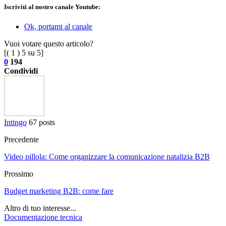
Iscriviti al nostro canale Youtube:
Ok, portami al canale
Vuoi votare questo articolo?
[(
1
)
5
su 5]
0
194
Condividi
Intingo
67 posts
Precedente
Video pillola: Come organizzare la comunicazione natalizia B2B
Prossimo
Budget marketing B2B: come fare
Altro di tuo interesse...
Documentazione tecnica