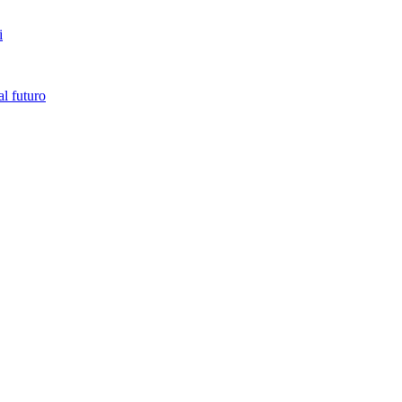
i
l futuro