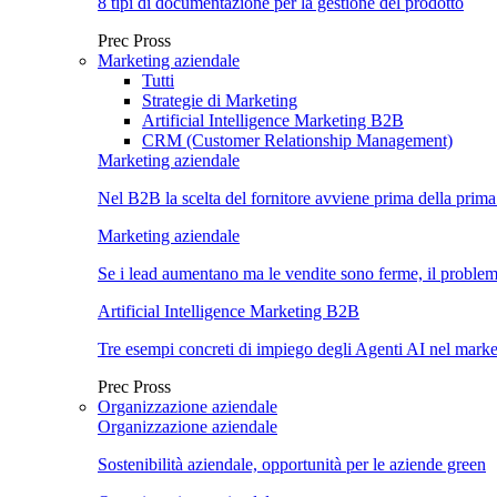
8 tipi di documentazione per la gestione del prodotto
Prec
Pross
Marketing aziendale
Tutti
Strategie di Marketing
Artificial Intelligence Marketing B2B
CRM (Customer Relationship Management)
Marketing aziendale
Nel B2B la scelta del fornitore avviene prima della prima
Marketing aziendale
Se i lead aumentano ma le vendite sono ferme, il proble
Artificial Intelligence Marketing B2B
Tre esempi concreti di impiego degli Agenti AI nel mar
Prec
Pross
Organizzazione aziendale
Organizzazione aziendale
Sostenibilità aziendale, opportunità per le aziende green