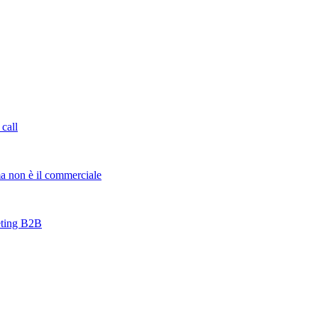
 call
ma non è il commerciale
keting B2B