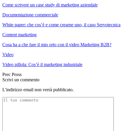
Come scrivere un case study di marketing aziendale
Documentazione commerciale
White paper: che cos’è e come crearne uno, il caso Servotecnica
Content marketing
Cosa ha a che fare il mio orto con il video Marketing B2B?
Video
Video pillola: Cos’è il marketing industriale
Prec
Pross
Scrivi un commento
L'indirizzo email non verrà pubblicato.