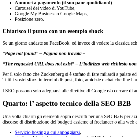
Annunci a pagamento (il suo pane quotidiano!)
Carousel dei video di YouTube,
Google My Business o Google Maps,
Posizione zero.
Chiarisco il punto con un esempio shock
Se un giorno andaste su FaceBook, ed invece di vedere la classica sch
“Page not found” – Pagina non trovata –
“The requested URL does not exist” – L’indirizzo web richiesto non 
Per il solo fatto che Zuckenberg si è stufato di fare miliardi a palate e
Tutti i vostri sforzi in termini di: post, foto, amicizie e chat che fin
I SEO possono solo adeguarsi alle direttive di Google e/o cercare di an
Quarto:
l’ aspetto tecnico della SEO B2B
Una volta chiariti gli elementi sopra descritti per una SeO B2B per azi
discorso di distribuzione del budget) assieme al freelancer o alla web ag
Servizio hosting a cui appoggiarsi
,