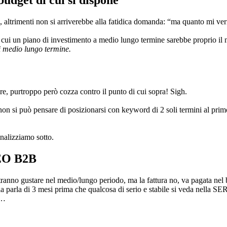
altrimenti non si arriverebbe alla fatidica domanda: “ma quanto mi verr
i un piano di investimento a medio lungo termine sarebbe proprio il n
i medio lungo termine.
e, purtroppo però cozza contro il punto di cui sopra! Sigh.
on si può pensare di posizionarsi con keyword di 2 soli termini al prim
 analizziamo sotto.
SEO B2B
ranno gustare nel medio/lungo periodo, ma la fattura no, va pagata nel 
ia parla di 3 mesi prima che qualcosa di serio e stabile si veda nella SE
o…