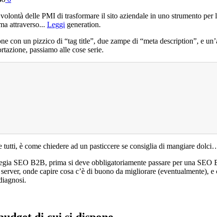
volontà delle PMI di trasformare il sito aziendale in uno strumento per 
ma attraverso...
Leggi
generation.
e con un pizzico di “tag title”, due zampe di “meta description”, e un’
ortazione, passiamo alle cose serie.
tutti, è come chiedere ad un pasticcere se consiglia di mangiare dolc
trategia SEO B2B, prima si deve obbligatoriamente passare per una SEO
il server, onde capire cosa c’è di buono da migliorare (eventualmente), e
diagnosi.
budget di cui si dispone