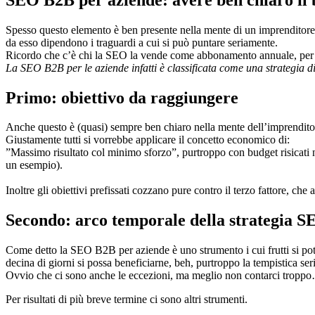
Spesso questo elemento è ben presente nella mente di un imprenditore, 
da esso dipendono i traguardi a cui si può puntare seriamente.
Ricordo che c’è chi la SEO la vende come abbonamento annuale, per cu
La SEO B2B per le aziende infatti è classificata come una strategia d
Primo:
obiettivo da raggiungere
Anche questo è (quasi) sempre ben chiaro nella mente dell’imprenditor
Giustamente tutti si vorrebbe applicare il concetto economico di:
”Massimo risultato col minimo sforzo”, purtroppo con budget risicati n
un esempio).
Inoltre gli obiettivi prefissati cozzano pure contro il terzo fattore, che
Secondo: arco temporale della strategia 
Come detto la SEO B2B per aziende è uno strumento i cui frutti si pot
decina di giorni si possa beneficiarne, beh, purtroppo la tempistica ser
Ovvio che ci sono anche le eccezioni, ma meglio non contarci tropp
Per risultati di più breve termine ci sono altri strumenti.