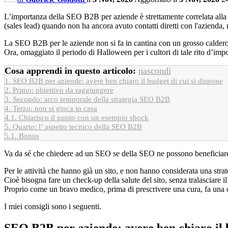
L’importanza della SEO B2B per aziende è strettamente correlata alla 
(sales lead) quando non ha ancora avuto contatti diretti con l'azienda, 
La SEO B2B per le aziende non si fa in cantina con un grosso calderon
Ora, omaggiato il periodo di Halloween per i cultori di tale rito d’imp
Cosa apprendi in questo articolo:
nascondi
1.
SEO B2B per aziende: avere ben chiaro il budget di cui si dispone
2.
Primo: obiettivo da raggiungere
3.
Secondo: arco temporale della strategia SEO B2B
4.
Terzo: non si gioca in casa
4.1.
Chiarisco il punto con un esempio shock
5.
Quarto: l’ aspetto tecnico della SEO B2B
5.1.
Bonus
Va da sé che chiedere ad un SEO se della SEO ne possono beneficiare 
Per le attività che hanno già un sito, e non hanno considerata una s
Cioè bisogna fare un check-up della salute del sito, senza tralasciare 
Proprio come un bravo medico, prima di prescrivere una cura, fa una 
I miei consigli sono i seguenti.
SEO B2B per aziende:
avere ben chiaro il 