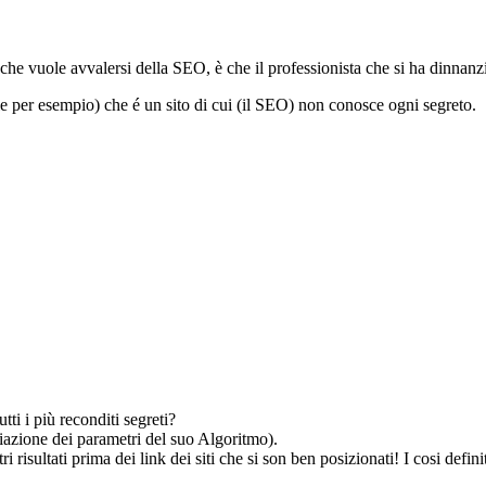
che vuole avvalersi della SEO, è che il professionista che si ha dinnanzi,
gle per esempio) che é un sito di cui (il SEO) non conosce ogni segreto.
ti i più reconditi segreti?
iazione dei parametri del suo Algoritmo).
isultati prima dei link dei siti che si son ben posizionati! I cosi definit