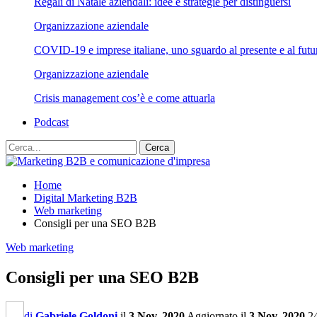
Regali di Natale aziendali: idee e strategie per distinguersi
Organizzazione aziendale
COVID-19 e imprese italiane, uno sguardo al presente e al futu
Organizzazione aziendale
Crisis management cos’è e come attuarla
Podcast
Home
Digital Marketing B2B
Web marketing
Consigli per una SEO B2B
Web marketing
Consigli per una SEO B2B
di
Gabriele Goldoni
il
3 Nov, 2020
Aggiornato il
3 Nov, 2020
2