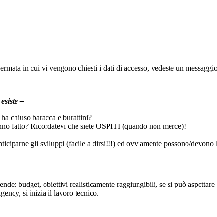
ermata in cui vi vengono chiesti i dati di accesso, vedeste un messaggi
esiste –
d ha chiuso baracca e burattini?
e hanno fatto? Ricordatevi che siete OSPITI (quando non merce)!
ticiparne gli sviluppi (facile a dirsi!!!) ed ovviamente possono/devono l
ende: budget, obiettivi realisticamente raggiungibili, se si può aspettare
ency, si inizia il lavoro tecnico.